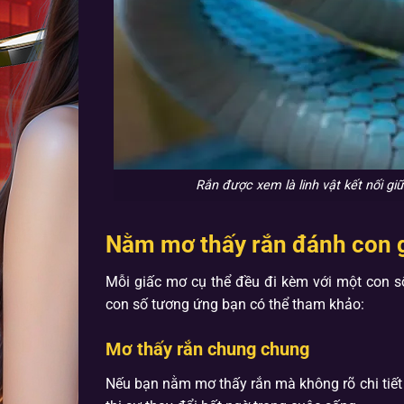
Rắn được xem là linh vật kết nối g
Nằm mơ thấy rắn đánh con g
Mỗi giấc mơ cụ thể đều đi kèm với một con số
con số tương ứng bạn có thể tham khảo:
Mơ thấy rắn chung chung
Nếu bạn nằm mơ thấy rắn mà không rõ chi tiết