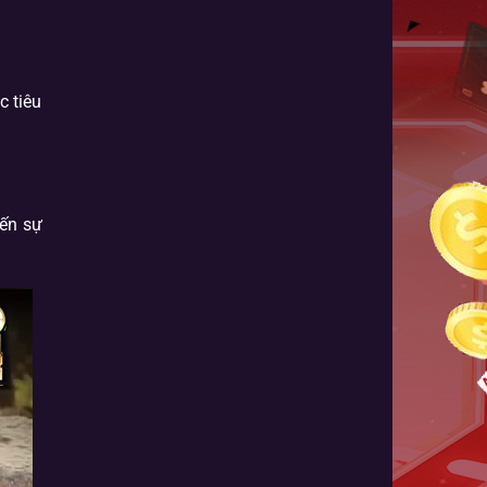
c tiêu
đến sự