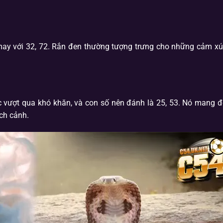
may với 32, 72. Rắn đen thường tượng trưng cho những cảm xú
ệc vượt qua khó khăn, và con số nên đánh là 25, 53. Nó mang 
ch cảnh.