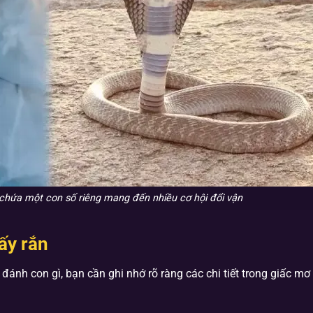
chứa một con số riêng mang đến nhiều cơ hội đổi vận
ấy rắn
ánh con gì, bạn cần ghi nhớ rõ ràng các chi tiết trong giấc mơ