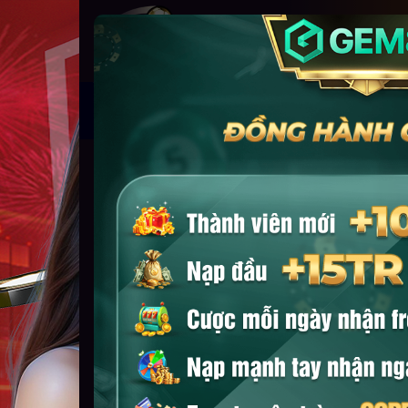
Chuyển
đến
nội
dung
TRANG CHỦ
CASINO
Nằm mơ thấy rắn đánh c
ĐÃ ĐĂN