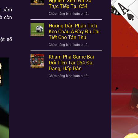
Nghiệm Xem Đá Gà
Đoán
Nhận
Trực Tiếp Tại C54
Xổ
Ưu
ng cảm
ở
Chức năng bình luận bị tắt
Số
Đãi
mà còn
Đá
Chính
Gà
Xác
Hướng Dẫn Phân Tích
360
Giúp
Kèo Châu Á Đầy Đủ Chi
–
Nâng
Tiết Cho Tân Thủ
một số
Trải
Cao
ở
Chức năng bình luận bị tắt
Nghiệm
Tỷ
Hướng
Xem
Lệ
Dẫn
Đá
Trúng
Khám Phá Game Bài
Phân
Gà
Đổi Tiền Tại C54 Đa
Tích
Trực
Dạng, Hấp Dẫn
Kèo
Tiếp
ở
Chức năng bình luận bị tắt
Châu
Tại
Khám
Á
C54
Phá
Đầy
Game
Đủ
Bài
Chi
Đổi
Tiết
Tiền
Cho
Tại
Tân
C54
Thủ
Đa
Dạng,
Hấp