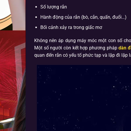
Số lượng rắn
Hành động của rắn (bò, cắn, quấn, đuổi…)
Bối cảnh xảy ra trong giấc mơ
Không nên áp dụng máy móc một con số cho 
Một số người còn kết hợp phương pháp
dàn đ
quan đến rắn có yếu tố phức tạp và lặp đi lặp l