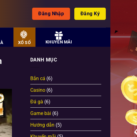
Đăng Nhập
Đăng Ký
KHUYẾN MÃI
GÀ
XỔ SỐ
n
DANH MỤC
Bắn cá
(6)
Casino
(6)
Đá gà
(6)
Game bài
(6)
Hướng dẫn
(5)
Khuyến mãi
(5)