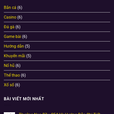
Bắn cá
(6)
Casino
(6)
Đá gà
(6)
Game bài
(6)
Hướng dẫn
(5)
Khuyến mãi
(5)
Nổ hũ
(6)
Thể thao
(6)
Xổ số
(6)
BÀI VIẾT MỚI NHẤT