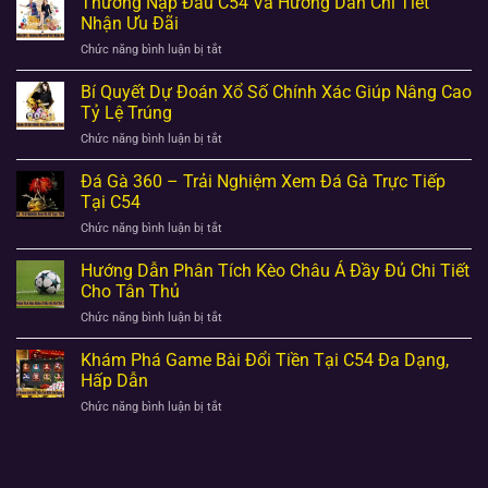
Thưởng Nạp Đầu C54 Và Hướng Dẫn Chi Tiết
Nhận Ưu Đãi
ở
Chức năng bình luận bị tắt
Thưởng
Nạp
Bí Quyết Dự Đoán Xổ Số Chính Xác Giúp Nâng Cao
Đầu
Tỷ Lệ Trúng
C54
ở
Chức năng bình luận bị tắt
Và
Bí
Hướng
Quyết
Đá Gà 360 – Trải Nghiệm Xem Đá Gà Trực Tiếp
Dẫn
Dự
Chi
Tại C54
Đoán
Tiết
ở
Chức năng bình luận bị tắt
Xổ
Nhận
Đá
Số
Ưu
Gà
Hướng Dẫn Phân Tích Kèo Châu Á Đầy Đủ Chi Tiết
Chính
Đãi
360
Xác
Cho Tân Thủ
–
Giúp
ở
Chức năng bình luận bị tắt
Trải
Nâng
Hướng
Nghiệm
Cao
Dẫn
Khám Phá Game Bài Đổi Tiền Tại C54 Đa Dạng,
Xem
Tỷ
Phân
Đá
Hấp Dẫn
Lệ
Tích
Gà
Trúng
ở
Chức năng bình luận bị tắt
Kèo
Trực
Khám
Châu
Tiếp
Phá
Á
Tại
Game
Đầy
C54
Bài
Đủ