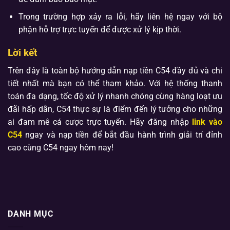
Trong trường hợp xảy ra lỗi, hãy liên hệ ngay với bộ
phận hỗ trợ trực tuyến để được xử lý kịp thời.
Lời kết
Trên đây là toàn bộ hướng dẫn nạp tiền C54 đầy đủ và chi
tiết nhất mà bạn có thể tham khảo. Với hệ thống thanh
toán đa dạng, tốc độ xử lý nhanh chóng cùng hàng loạt ưu
đãi hấp dẫn, C54 thực sự là điểm đến lý tưởng cho những
ai đam mê cá cược trực tuyến. Hãy đăng nhập
link vào
C54
ngay và nạp tiền để bắt đầu hành trình giải trí đỉnh
cao cùng C54 ngay hôm nay!
DANH MỤC