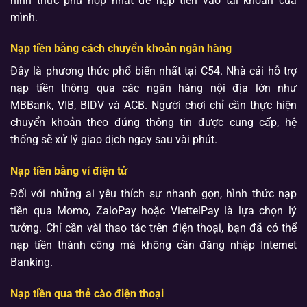
hình thức phù hợp nhất để nạp tiền vào tài khoản của
mình.
Nạp tiền bằng cách chuyển khoản ngân hàng
Đây là phương thức phổ biến nhất tại C54. Nhà cái hỗ trợ
nạp tiền thông qua các ngân hàng nội địa lớn như
MBBank, VIB, BIDV và ACB. Người chơi chỉ cần thực hiện
chuyển khoản theo đúng thông tin được cung cấp, hệ
thống sẽ xử lý giao dịch ngay sau vài phút.
Nạp tiền bằng ví điện tử
Đối với những ai yêu thích sự nhanh gọn, hình thức nạp
tiền qua Momo, ZaloPay hoặc ViettelPay là lựa chọn lý
tưởng. Chỉ cần vài thao tác trên điện thoại, bạn đã có thể
nạp tiền thành công mà không cần đăng nhập Internet
Banking.
Nạp tiền qua thẻ cào điện thoại